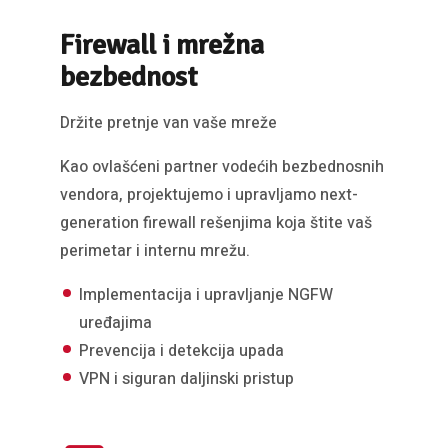
Firewall i mrežna
bezbednost
Držite pretnje van vaše mreže
Kao ovlašćeni partner vodećih bezbednosnih
vendora, projektujemo i upravljamo next-
generation firewall rešenjima koja štite vaš
perimetar i internu mrežu.
Implementacija i upravljanje NGFW
uređajima
Prevencija i detekcija upada
VPN i siguran daljinski pristup