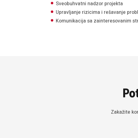
Sveobuhvatni nadzor projekta
Upravljanje rizicima i rešavanje pro
Komunikacija sa zainteresovanim s
Pot
Zakažite ko