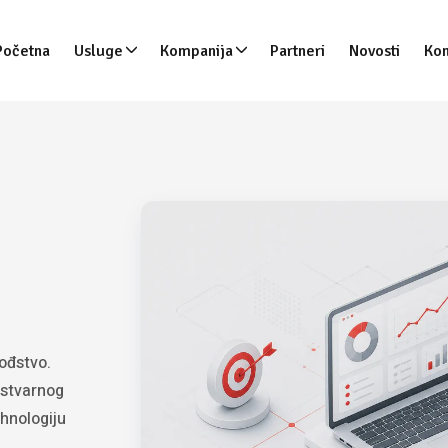
Početna
Usluge
Kompanija
Partneri
Novosti
Kon
ođstvo.
 stvarnog
ehnologiju