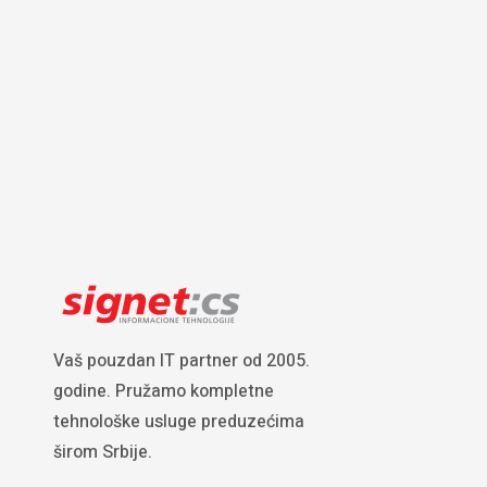
Vaš pouzdan IT partner od 2005.
godine. Pružamo kompletne
tehnološke usluge preduzećima
širom Srbije.