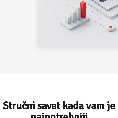
Stručni savet kada vam je
najpotrebniji