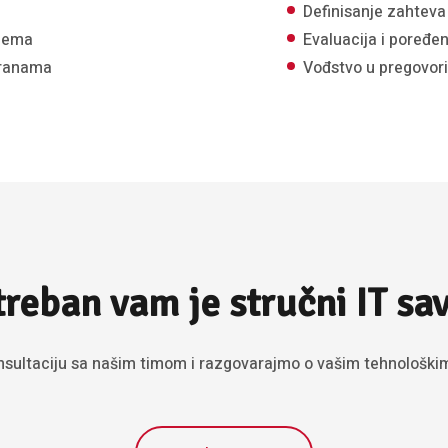
Definisanje zahteva
blema
Evaluacija i poređe
tranama
Vođstvo u pregovor
reban vam je stručni IT sa
nsultaciju sa našim timom i razgovarajmo o vašim tehnološki