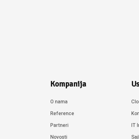
Kompanija
Us
O nama
Clo
Reference
Kon
Partneri
IT 
Novosti
Saj