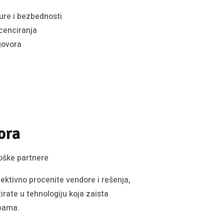
ure i bezbednosti
icenciranja
govora
ora
loške partnere
tivno procenite vendore i rešenja,
irate u tehnologiju koja zaista
bama.