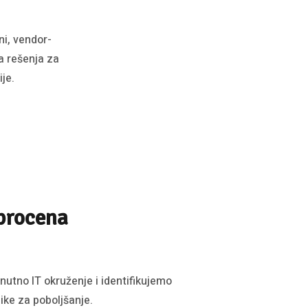
i, vendor-
a rešenja za
je.
procena
utno IT okruženje i identifikujemo
like za poboljšanje.