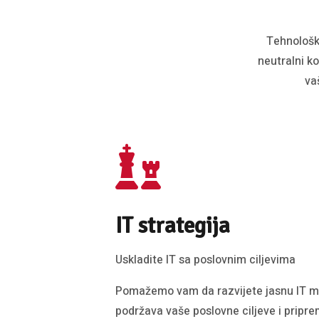
Tehnološk
neutralni k
va
IT strategija
Uskladite IT sa poslovnim ciljevima
Pomažemo vam da razvijete jasnu IT m
podržava vaše poslovne ciljeve i pripre