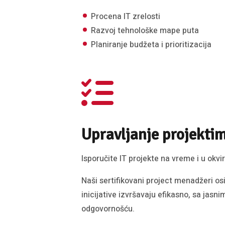
Procena IT zrelosti
Razvoj tehnološke mape puta
Planiranje budžeta i prioritizacija
Upravljanje projekti
Isporučite IT projekte na vreme i u okv
Naši sertifikovani project menadžeri os
inicijative izvršavaju efikasno, sa jasn
odgovornošću.