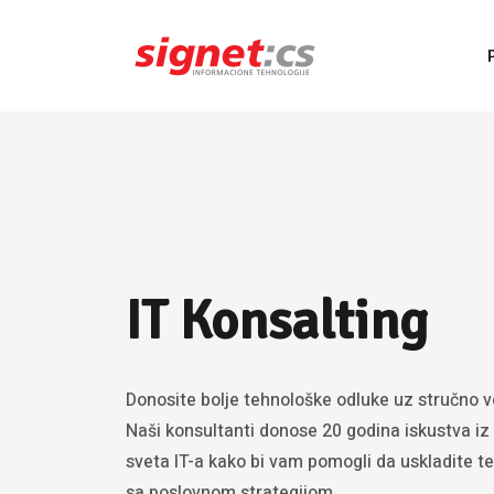
IT Konsalting
Donosite bolje tehnološke odluke uz stručno v
Naši konsultanti donose 20 godina iskustva iz
sveta IT-a kako bi vam pomogli da uskladite t
sa poslovnom strategijom.