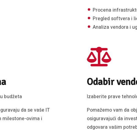
Procena infrastrukt
Pregled softvera i l
Analiza vendora i u
ma
Odabir vend
iru budžeta
Izaberite prave tehno
iguravaju da se vaše IT
Pomažemo vam da objek
im milestone-ovima i
osiguravajući da invest
odgovara vašim potre