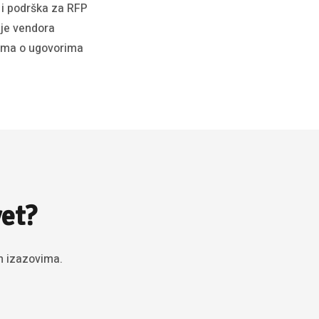
 i podrška za RFP
nje vendora
ima o ugovorima
vet?
m izazovima.