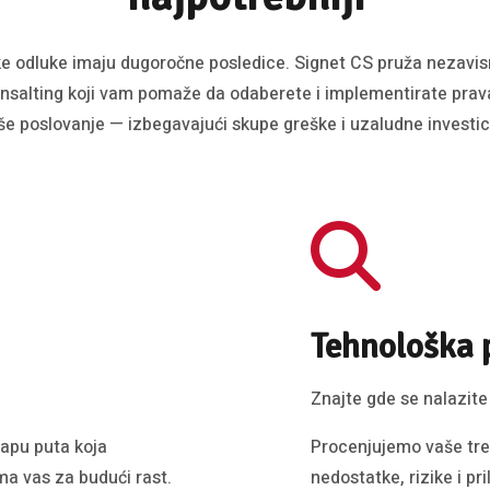
e odluke imaju dugoročne posledice. Signet CS pruža nezavisn
onsalting koji vam pomaže da odaberete i implementirate prav
še poslovanje — izbegavajući skupe greške i uzaludne investici
Tehnološka 
Znajte gde se nalazite
apu puta koja
Procenjujemo vaše tren
ma vas za budući rast.
nedostatke, rizike i pri